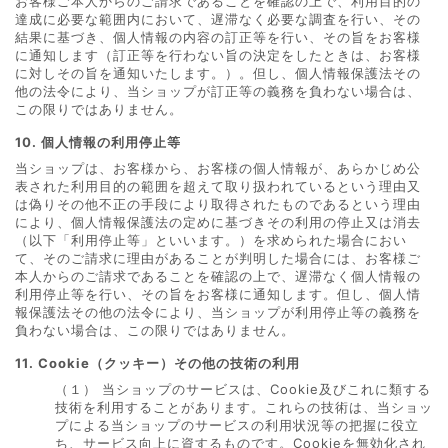
お客様ご本人からのご請求であることを確認の上で、利用目的の
達成に必要な範囲内において、遅滞なく必要な調査を行い、その
結果に基づき、個人情報の内容の訂正等を行い、その旨をお客様
に通知します（訂正等を行わない旨の決定をしたときは、お客様
に対しその旨を通知いたします。）。但し、個人情報保護法その
他の法令により、当ショップが訂正等の義務を負わない場合は、
この限りではありません。
10. 個人情報の利用停止等
当ショップは、お客様から、お客様の個人情報が、あらかじめ公
表された利用目的の範囲を超えて取り扱われているという理由又
は偽りその他不正の手段により取得されたものであるという理由
により、個人情報保護法の定めに基づきその利用の停止又は消去
（以下「利用停止等」といいます。）を求められた場合におい
て、そのご請求に理由があることが判明した場合には、お客様ご
本人からのご請求であることを確認の上で、遅滞なく個人情報の
利用停止等を行い、その旨をお客様に通知します。但し、個人情
報保護法その他の法令により、当ショップが利用停止等の義務を
負わない場合は、この限りではありません。
11. Cookie（クッキー）その他の技術の利用
（１） 当ショップのサービスは、Cookie及びこれに類する
技術を利用することがあります。これらの技術は、当ショッ
プによる当ショップのサービスの利用状況等の把握に役立
ち、サービス向上に資するものです。Cookieを無効化され