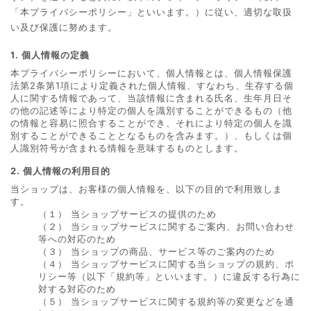
「本プライバシーポリシー」といいます。）に従い、適切な取扱
g
い及び保護に努めます。
a
t
1. 個人情報の定義
i
本プライバシーポリシーにおいて、個人情報とは、個人情報保護
o
法第2条第1項により定義された個人情報、すなわち、生存する個
n
人に関する情報であって、当該情報に含まれる氏名、生年月日そ
の他の記述等により特定の個人を識別することができるもの（他
の情報と容易に照合することができ、それにより特定の個人を識
別することができることとなるものを含みます。）、もしくは個
人識別符号が含まれる情報を意味するものとします。
2. 個人情報の利用目的
当ショップは、お客様の個人情報を、以下の目的で利用致しま
す。
（１） 当ショップサービスの提供のため
（２） 当ショップサービスに関するご案内、お問い合わせ
等への対応のため
（３） 当ショップの商品、サービス等のご案内のため
（４） 当ショップサービスに関する当ショップの規約、ポ
リシー等（以下「規約等」といいます。）に違反する行為に
対する対応のため
（５） 当ショップサービスに関する規約等の変更などを通