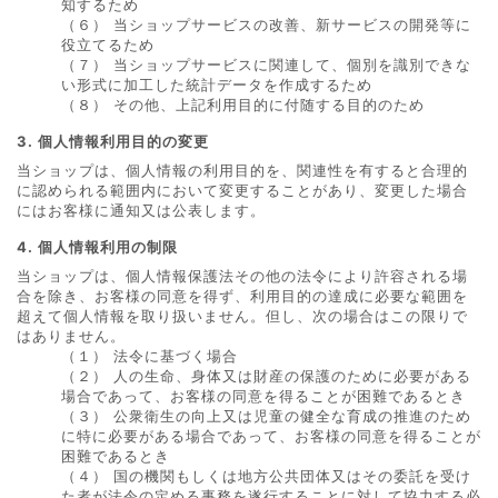
知するため
（６） 当ショップサービスの改善、新サービスの開発等に
役立てるため
（７） 当ショップサービスに関連して、個別を識別できな
い形式に加工した統計データを作成するため
（８） その他、上記利用目的に付随する目的のため
3. 個人情報利用目的の変更
当ショップは、個人情報の利用目的を、関連性を有すると合理的
に認められる範囲内において変更することがあり、変更した場合
にはお客様に通知又は公表します。
4. 個人情報利用の制限
当ショップは、個人情報保護法その他の法令により許容される場
合を除き、お客様の同意を得ず、利用目的の達成に必要な範囲を
超えて個人情報を取り扱いません。但し、次の場合はこの限りで
はありません。
（１） 法令に基づく場合
（２） 人の生命、身体又は財産の保護のために必要がある
場合であって、お客様の同意を得ることが困難であるとき
（３） 公衆衛生の向上又は児童の健全な育成の推進のため
に特に必要がある場合であって、お客様の同意を得ることが
困難であるとき
（４） 国の機関もしくは地方公共団体又はその委託を受け
た者が法令の定める事務を遂行することに対して協力する必