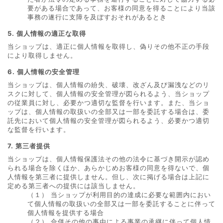
要がある場合であって、お客様の同意を得ることにより当該
事務の遂行に支障を及ぼすおそれがあるとき
5. 個人情報の適正な取得
当ショップは、適正に個人情報を取得し、偽りその他不正の手段
により取得しません。
6. 個人情報の安全管理
当ショップは、個人情報の紛失、破壊、改ざん及び漏洩などのリ
スクに対して、個人情報の安全管理が図られるよう、当ショップ
の従業員に対し、必要かつ適切な監督を行います。また、当ショ
ップは、個人情報の取扱いの全部又は一部を委託する場合は、委
託先において個人情報の安全管理が図られるよう、必要かつ適切
な監督を行います。
7. 第三者提供
当ショップは、個人情報保護法その他の法令に基づき開示が認め
られる場合を除くほか、あらかじめお客様の同意を得ないで、個
人情報を第三者に提供しません。但し、次に掲げる場合は上記に
定める第三者への提供には該当しません。
（１） 当ショップが利用目的の達成に必要な範囲内におい
て個人情報の取扱いの全部又は一部を委託することに伴って
個人情報を提供する場合
（２） 合併その他の事由による事業の承継に伴って個人情