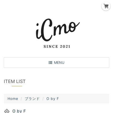
T
MENU
o
g
g
ITEM LIST
l
e
n
Home
ブランド
O by F
a
v
O by F
i