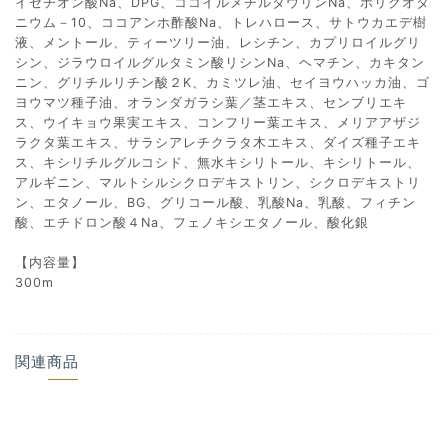
イセチオン酸Na、DPG、ココイルメチルタウリンNa、ポリクオタ
ニウム－10、ココアンホ酢酸Na、トレハロース、サトウカエデ樹
液、メントール、ティーツリー油、レシチン、カプリロイルグリ
シン、ジラウロイルグルタミン酸リシンNa、ヘマチン、カキタン
ニン、グリチルリチン酸２K、カミツレ油、セイヨウハッカ油、ゴ
ヨウマツ種子油、オランダガラシ葉／茎エキス、センブリエキ
ス、ウイキョウ果実エキス、コンフリー葉エキス、メリアアザジ
ラクタ葉エキス、サラシアレチクラタ木エキス、ダイズ種子エキ
ス、キシリチルグルコシド、無水キシリトール、キシリトール、
アルギニン、マルトシルシクロデキストリン、シクロデキストリ
ン、エタノール、BG、グリコール酸、乳酸Na、乳酸、フィチン
酸、エチドロン酸４Na、フェノキシエタノール、酸化銀
【内容量】
300m
関連商品