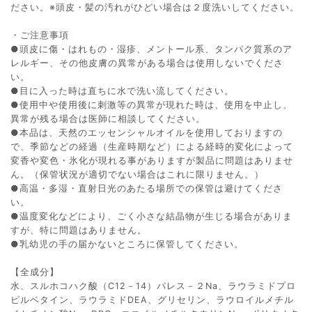
ださい。※頭皮・髪の汚れがひどい場合は２度洗いしてください。
・ご注意事項
●頭皮に傷・はれもの・湿疹、メントール系、タンパク質系のア
レルギー、その他皮膚の異常がある場合は使用しないでくださ
い。
●目に入った時は直ちに水で洗い流してください。
●使用中や使用後に刺激等の異常が現れた時は、使用を中止し、
異常が残る場合は医師に相談してください。
●本品は、天然のエッセンシャルオイルを使用しておりますの
で、季節などの経過（生産時期など）による経時的変化によって
変香や変色・氷化が現れる事がありますが製品に問題はありませ
ん。（保管状況が適切でない場合はこれに限りません。）
●高温・多湿・直射日光のあたる場所での保管は避けてくださ
い。
●温度変化などにより、ごく小さな結晶物が生じる場合がありま
すが、特に問題はありません。
●乳幼児の手の届かないところに保管してください。
【全成分】
水、スルホコハク酸（C12－14）パレス－２Na、ラウラミドプロ
ピルベタイン、ラウラミドDEA、グリセリン、ラウロイルメチル