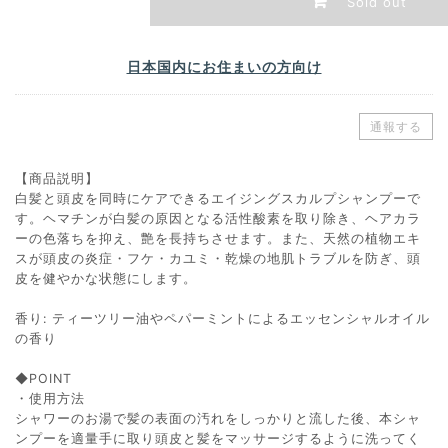
Sold out
日本国内にお住まいの方向け
通報する
【商品説明】
白髪と頭皮を同時にケアできるエイジングスカルプシャンプーで
す。ヘマチンが白髪の原因となる活性酸素を取り除き、ヘアカラ
ーの色落ちを抑え、艶を長持ちさせます。また、天然の植物エキ
スが頭皮の炎症・フケ・カユミ・乾燥の地肌トラブルを防ぎ、頭
皮を健やかな状態にします。
香り: ティーツリー油やペパーミントによるエッセンシャルオイル
の香り
◆POINT
・使用方法
シャワーのお湯で髪の表面の汚れをしっかりと流した後、本シャ
ンプーを適量手に取り頭皮と髪をマッサージするように洗ってく