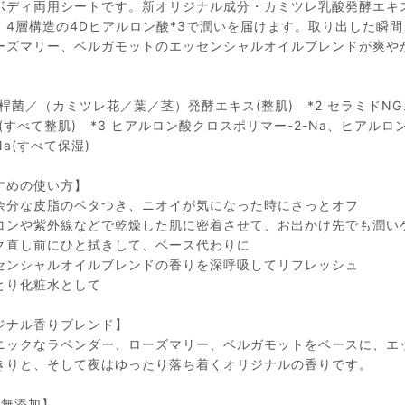
ボディ両用シートです。新オリジナル成分・カミツレ乳酸発酵エキス
、4層構造の4Dヒアルロン酸*3で潤いを届けます。取り出した瞬
ーズマリー、ベルガモットのエッセンシャルオイルブレンドが爽や
乳酸桿菌／（カミツレ花／葉／茎）発酵エキス(整肌) *2 セラミドN
P(すべて整肌) *3 ヒアルロン酸クロスポリマー-2-Na、ヒア
Na(すべて保湿)
すめの​使い方】
余分な皮脂のベタつき、ニオイが気になった時にさっとオフ
コンや紫外線などで乾燥した肌に密着させて、お出かけ先でも潤い
ク直し前にひと拭きして、ベース代わりに
センシャルオイルブレンドの香りを深呼吸してリフレッシュ
とり化粧水として
ジナル香りブレンド】
ニックなラベンダー、ローズマリー、ベルガモットをベースに、エ
きりと、そして夜はゆったり落ち着くオリジナルの香りです。
​無添加】