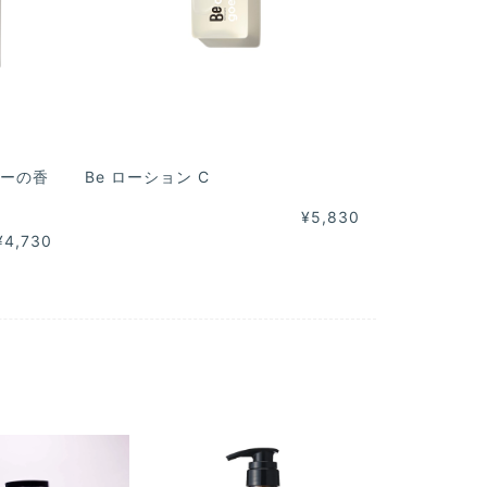
ャーの香
Be ローション C
¥5,830
¥4,730