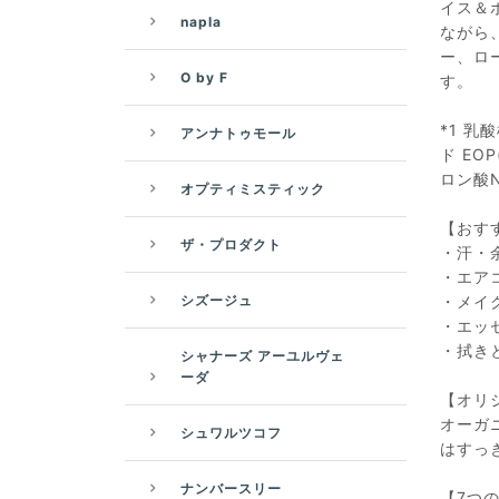
イス＆
napla
ながら
ー、ロ
O by F
す。
*1 
アンナトゥモール
ド EO
ロン酸
オプティミスティック
【おす
ザ・プロダクト
・汗・
・エア
シズージュ
・メイ
・エッ
・拭き
シャナーズ アーユルヴェ
ーダ
【オリ
オーガ
シュワルツコフ
はすっ
ナンバースリー
【7つの