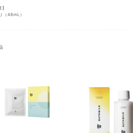
量】
り（48mL）
品