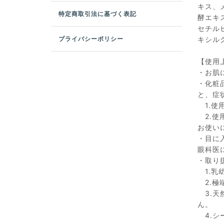
キス、
特定商取引法に基づく表記
酵エキ
セチル
プライバシーポリシー
キシル
【使用
・お肌
・化粧
と、症
1.使
2.使
お使い
・目に
眼科医
・取り
1.乳
2.極
3.天
ん。
4.シ