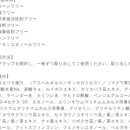
コーンフリー
油フリー
系界面活性剤フリー
香料フリー
線吸収剤フリー
ベンフリー
ノキシエタノールフリー
用方法】
フラップを開封し、一枚ずつ取り出してご使用ください。取り出し
成分】
ロエベラ液汁、（アスペルギルス／サッカロミセス）／（マグワ果
炭酸水素Na、炭酸Ｎａ、ルイボスエキス、ガリカバラ花エキス、デ
ス、ラベンダー水、カミツレ水、デヒドロ酢酸、ベンジルアルコール、
PG-4セテス⁻20、エタノール、エリンギウムマリチムムカルス培
クリスマムマリチマムカルス培養液、グリセリン、グリチルリチン酸
イヨウサクラソウ花エキス、セイヨウノコギリソウ花／葉／茎エキ
イ花／葉／茎エキス、チャ葉エキス、ツボクサ花／葉／茎エキス、
ロール、フィトスフィンゴシン、フェノキシエタノール、ベルガモ