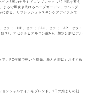
*1と5種のセラミドコンプレックス*2で肌を整え
間、まるで風吹き抜けるハーブガーデン。ラベンダ
かに香る、リフレッシュ＆スキンケアアイテムで
G、セラミドNP、セラミドAG、セラミドAP、セラミ
ルロン酸Na、アセチルヒアルロン酸Na、加水分解ヒアル
ケア。PC作業で乾いた指先、粉ふき脚にもおすすめ
ッセンシャルオイルをブレンド。1日の始まりの朝