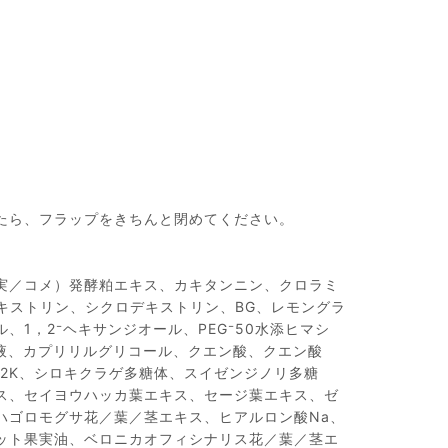
たら、フラップをきちんと閉めてください。
実／コメ）発酵粕エキス、カキタンニン、クロラミ
キストリン、シクロデキストリン、BG、レモングラ
1，2⁻ヘキサンジオール、PEG⁻50水添ヒマシ
養液、カプリリルグリコール、クエン酸、クエン酸
2K、シロキクラゲ多糖体、スイゼンジノリ多糖
ス、セイヨウハッカ葉エキス、セージ葉エキス、ゼ
ハゴロモグサ花／葉／茎エキス、ヒアルロン酸Na、
ット果実油、ベロニカオフィシナリス花／葉／茎エ