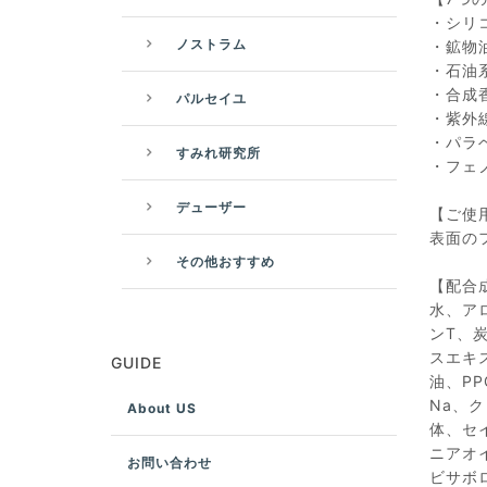
・シリ
ノストラム
・鉱物
・石油
・合成
パルセイユ
・紫外
・パラ
すみれ研究所
・フェ
デューザー
【ご使
表面の
その他おすすめ
【配合
水、ア
ンT、
スエキ
GUIDE
油、P
Na、
About US
体、セ
ニアオ
お問い合わせ
ビサボ