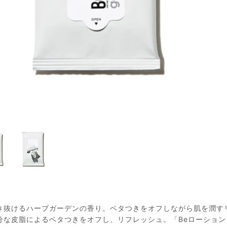
き抜ける​ハーブガーデンの​香り。ベタつきを​オフしながら肌を​潤
分な皮脂によるベタつきをオフし、リフレッシュ。「Beローション