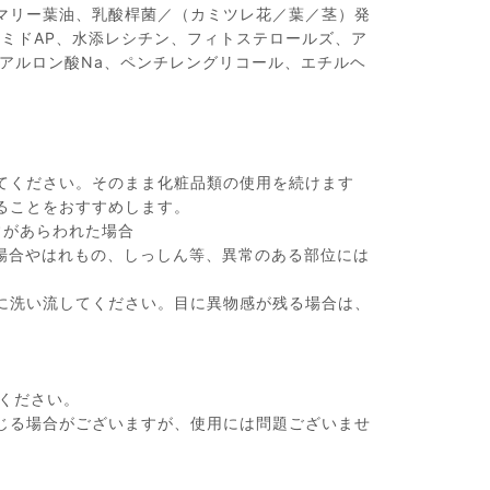
マリー葉油、乳酸桿菌／（カミツレ花／葉／茎）発
ラミドAP、水添レシチン、フィトステロールズ、ア
ヒアルロン酸Na、ペンチレングリコール、エチルヘ
てください。そのまま化粧品類の使用を続けます
ることをおすすめします。
常があらわれた場合
場合やはれもの、しっしん等、異常のある部位には
に洗い流してください。目に異物感が残る場合は、
ください。
じる場合がございますが、使用には問題ございませ