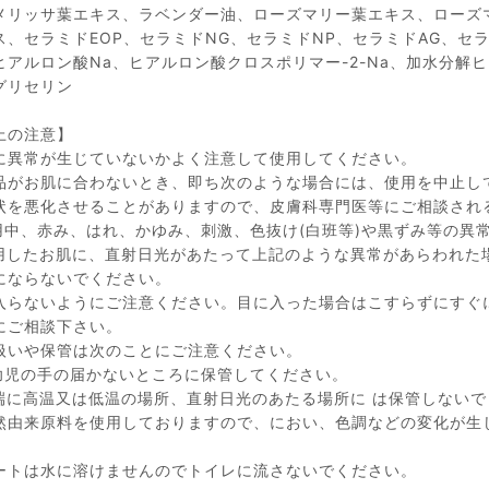
メリッサ葉エキス、ラベンダー油、ローズマリー葉エキス、ローズ
ス、セラミドEOP、セラミドNG、セラミドNP、セラミドAG、セ
ヒアルロン酸Na、ヒアルロン酸クロスポリマー-2-Na、加水分解
グリセリン
上の注意】
に異常が生じていないかよく注意して使用してください。
品がお肌に合わないとき、即ち次のような場合には、使用を中止し
状を悪化させることがありますので、皮膚科専門医等にご相談され
用中、赤み、はれ、かゆみ、刺激、色抜け(白班等)や黒ずみ等の異
用したお肌に、直射日光があたって上記のような異常があらわれた
にならないでください。
入らないようにご注意ください。目に入った場合はこすらずにすぐ
にご相談下さい。
扱いや保管は次のことにご注意ください。
幼児の手の届かないところに保管してください。
端に高温又は低温の場所、直射日光のあたる場所に は保管しないで
然由来原料を使用しておりますので、におい、色調などの変化が生
ートは水に溶けませんのでトイレに流さないでください。