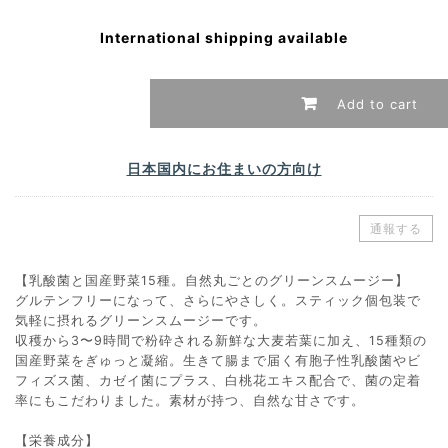
International shipping available
Add to cart
日本国内にお住まいの方向け
通報する
【乳酸菌と国産野菜15種。自然丸ごとのグリーンスムージー】
グルテンフリーになって、さらにやさしく。スティック個包装で
気軽に摂れるグリーンスムージーです。
収穫から3〜9時間で粉砕される新鮮な大麦若葉に加え、15種類の
国産野菜をぎゅっと凝縮。生きて腸まで届く有胞子性乳酸菌やビ
フィズス菌、カゼイ菌にプラス、白桃花エキス配合で、菌の定着
率にもこだわりました。素材が持つ、自然な甘さです。
【栄養成分】​