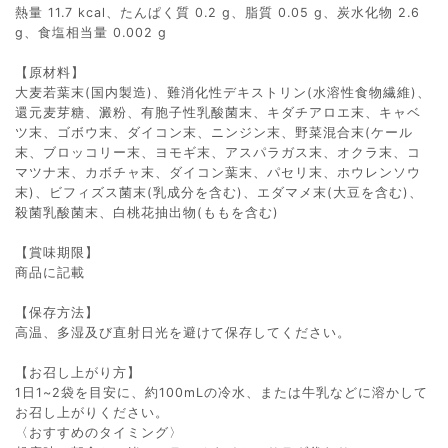
熱量 11.7 kcal、たんぱく質 0.2 g、脂質 0.05 g、炭水化物 2.6
g、食塩相当量 0.002 g
【原材料】
大麦若葉末(国内製造)、難消化性デキストリン(水溶性食物繊維)、
還元麦芽糖、澱粉、有胞子性乳酸菌末、キダチアロエ末、キャベ
ツ末、ゴボウ末、ダイコン末、ニンジン末、野菜混合末(ケール
末、ブロッコリー末、ヨモギ末、アスパラガス末、オクラ末、コ
マツナ末、カボチャ末、ダイコン葉末、パセリ末、ホウレンソウ
末)、ビフィズス菌末(乳成分を含む)、エダマメ末(大豆を含む)、
殺菌乳酸菌末、白桃花抽出物(ももを含む)
【賞味期限】
商品に記載
【保存方​​法】
高温、多湿及び直射日光を避けて保存してください。
【お召し上がり方】
1日1~2袋を目安に、約100mLの冷水、または牛乳などに溶かして
お召し上がりください。
〈おすすめの​タイミング〉